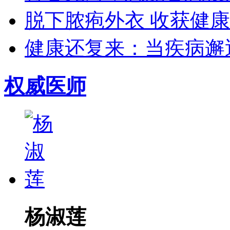
脱下脓疱外衣 收获健康生
健康还复来：当疾病邂逅
权威医师
杨淑莲