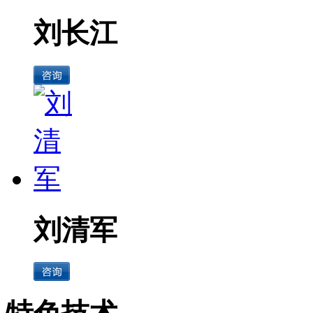
刘长江
刘清军