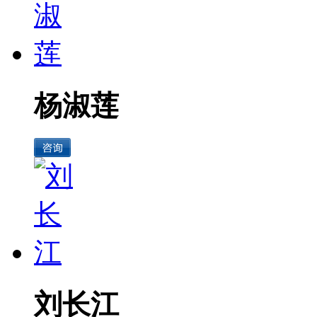
杨淑莲
刘长江