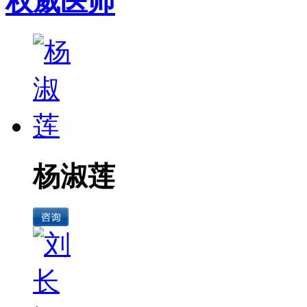
权威医师
杨淑莲