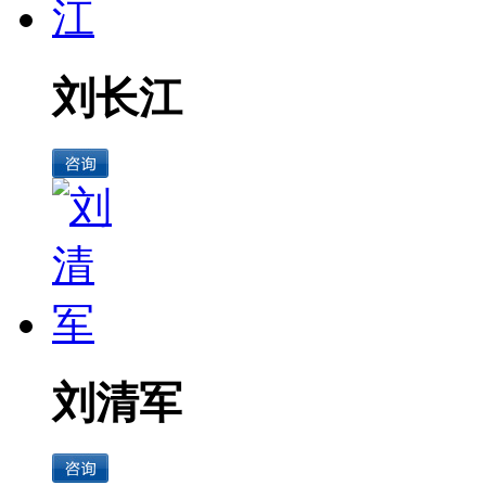
刘长江
刘清军