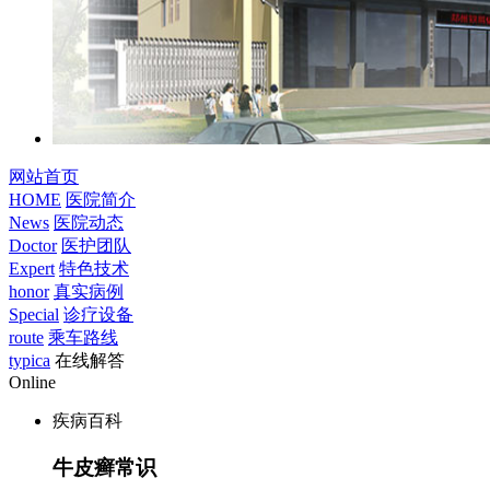
网站首页
HOME
医院简介
News
医院动态
Doctor
医护团队
Expert
特色技术
honor
真实病例
Special
诊疗设备
route
乘车路线
typica
在线解答
Online
疾病百科
牛皮癣常识