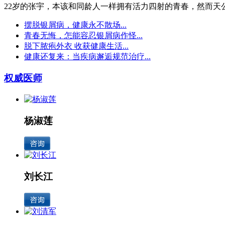
22岁的张宇，本该和同龄人一样拥有活力四射的青春，然而天公.
摆脱银屑病，健康永不散场...
青春无悔，怎能容忍银屑病作怪...
脱下脓疱外衣 收获健康生活...
健康还复来：当疾病邂逅规范治疗...
权威医师
杨淑莲
刘长江