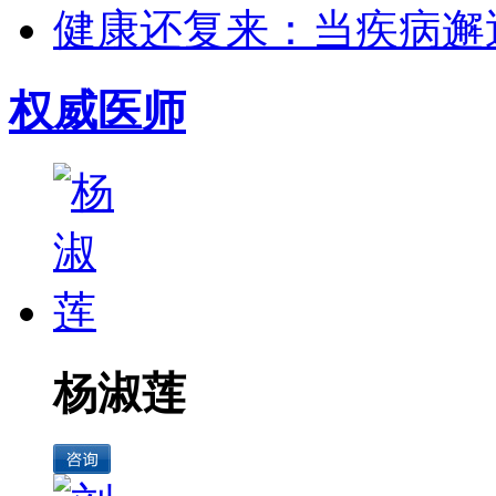
健康还复来：当疾病邂逅
权威医师
杨淑莲