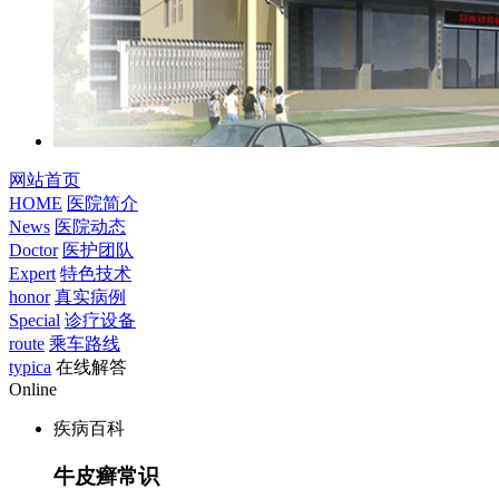
网站首页
HOME
医院简介
News
医院动态
Doctor
医护团队
Expert
特色技术
honor
真实病例
Special
诊疗设备
route
乘车路线
typica
在线解答
Online
疾病百科
牛皮癣常识