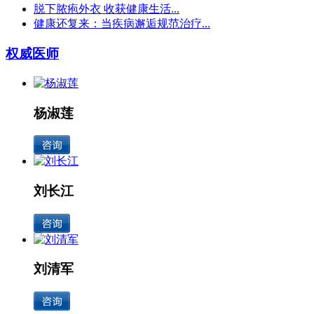
脱下脓疱外衣 收获健康生活...
健康还复来：当疾病邂逅规范治疗...
权威医师
杨淑莲
刘长江
刘清军