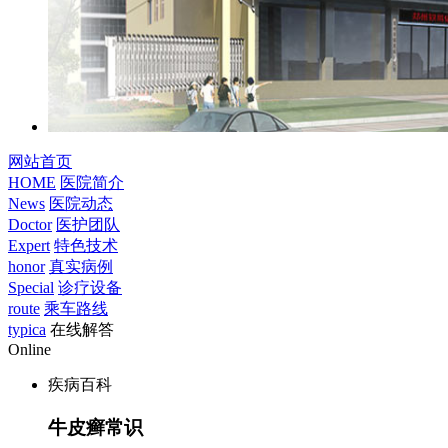
网站首页
HOME
医院简介
News
医院动态
Doctor
医护团队
Expert
特色技术
honor
真实病例
Special
诊疗设备
route
乘车路线
typica
在线解答
Online
疾病百科
牛皮癣常识