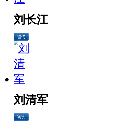
刘长江
刘清军