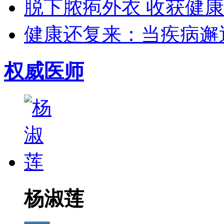
脱下脓疱外衣 收获健康生
健康还复来：当疾病邂逅
权威医师
杨淑莲