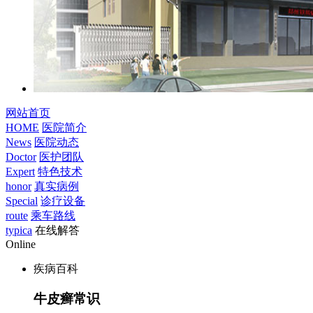
网站首页
HOME
医院简介
News
医院动态
Doctor
医护团队
Expert
特色技术
honor
真实病例
Special
诊疗设备
route
乘车路线
typica
在线解答
Online
疾病百科
牛皮癣常识