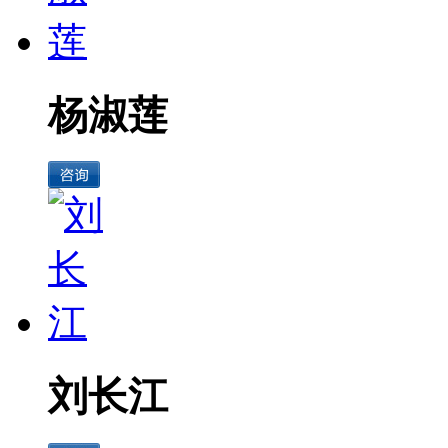
杨淑莲
刘长江