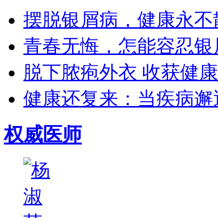
摆脱银屑病，健康永不散场
青春无悔，怎能容忍银屑
脱下脓疱外衣 收获健康生
健康还复来：当疾病邂逅
权威医师