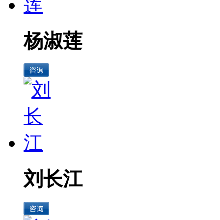
杨淑莲
刘长江