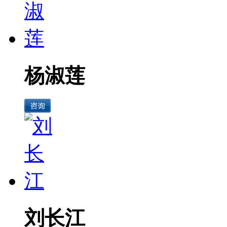
杨淑莲
刘长江