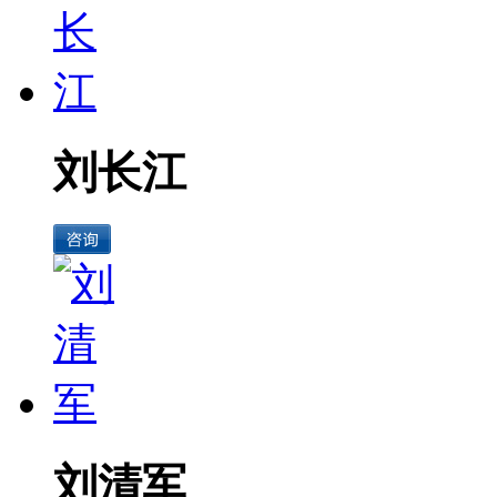
刘长江
刘清军