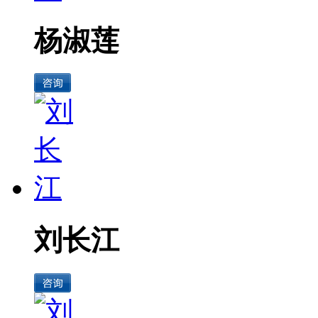
杨淑莲
刘长江