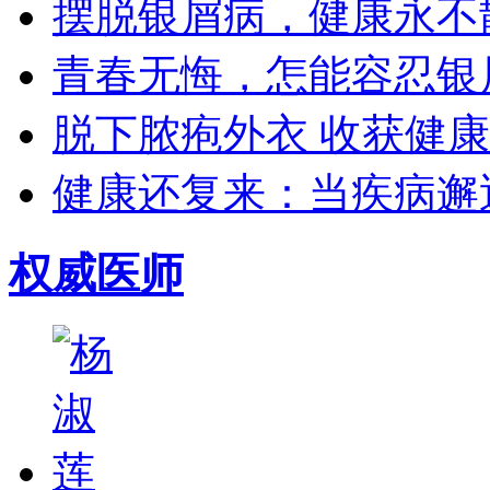
摆脱银屑病，健康永不散场
青春无悔，怎能容忍银屑
脱下脓疱外衣 收获健康生
健康还复来：当疾病邂逅
权威医师