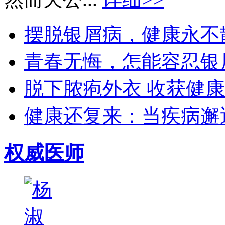
摆脱银屑病，健康永不散场
青春无悔，怎能容忍银屑
脱下脓疱外衣 收获健康生
健康还复来：当疾病邂逅
权威医师