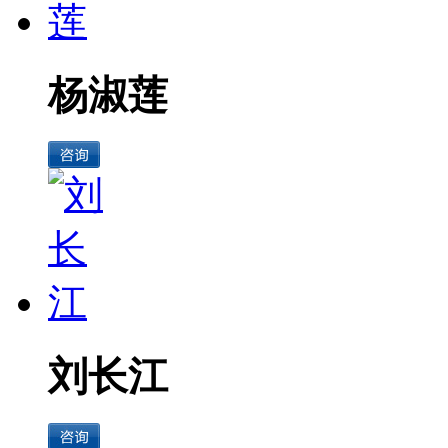
杨淑莲
刘长江