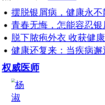
摆脱银屑病，健康永不散场
青春无悔，怎能容忍银屑
脱下脓疱外衣 收获健康生
健康还复来：当疾病邂逅
权威医师