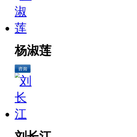
杨淑莲
刘长江