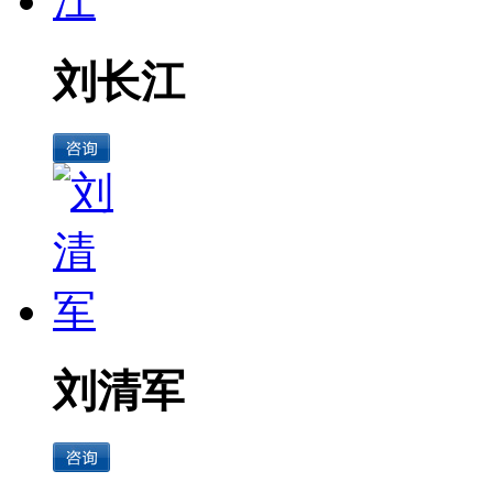
刘长江
刘清军