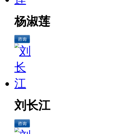
杨淑莲
刘长江