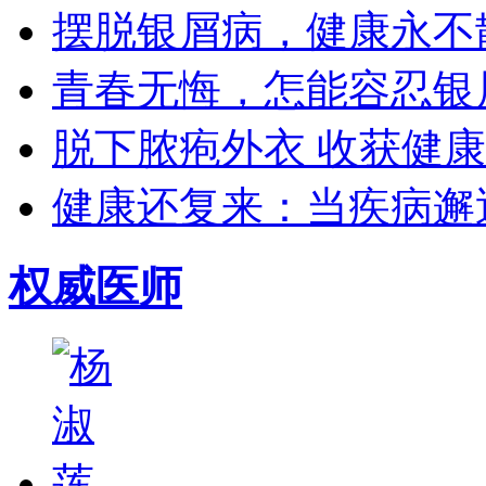
摆脱银屑病，健康永不散场
青春无悔，怎能容忍银屑
脱下脓疱外衣 收获健康生
健康还复来：当疾病邂逅
权威医师