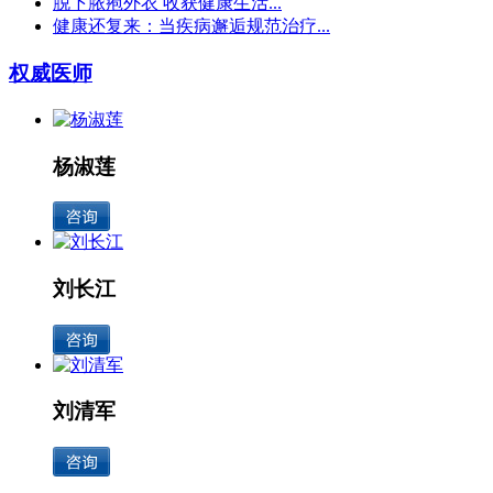
脱下脓疱外衣 收获健康生活...
健康还复来：当疾病邂逅规范治疗...
权威医师
杨淑莲
刘长江
刘清军