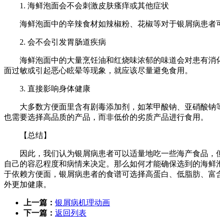
1. 海鲜泡面会不会刺激皮肤瘙痒或其他症状
海鲜泡面中的辛辣食材如辣椒粉、花椒等对于银屑病患者
2. 会不会引发胃肠道疾病
海鲜泡面中的大量烹饪油和红烧味浓郁的味道会对患有消
面过敏或引起恶心眩晕等现象，就应该尽量避免食用。
3. 直接影响身体健康
大多数方便面里含有剧毒添加剂，如苯甲酸钠、亚硝酸钠
也需要选择高品质的产品，而非低价的劣质产品进行食用。
【总结】
因此，我们认为银屑病患者可以适量地吃一些海产食品，
自己的容忍程度和病情来决定。那么如何才能确保选到的海鲜
于依赖方便面，银屑病患者的食谱可选择高蛋白、低脂肪、富
外更加健康。
上一篇：
银屑病机理动画
下一篇：
返回列表