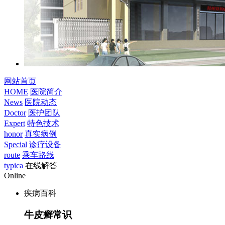
网站首页
HOME
医院简介
News
医院动态
Doctor
医护团队
Expert
特色技术
honor
真实病例
Special
诊疗设备
route
乘车路线
typica
在线解答
Online
疾病百科
牛皮癣常识