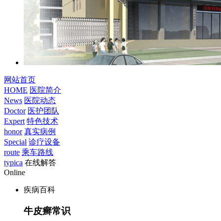
网站首页
HOME
医院简介
News
医院动态
Doctor
医护团队
Expert
特色技术
honor
真实病例
Special
诊疗设备
route
乘车路线
typica
在线解答
Online
疾病百科
牛皮癣常识