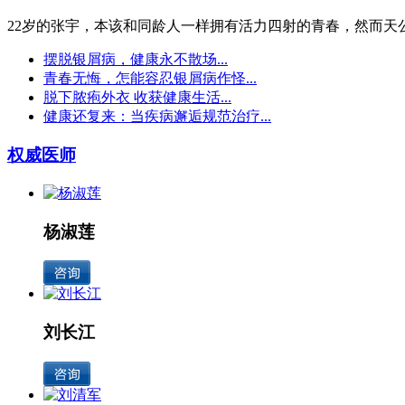
22岁的张宇，本该和同龄人一样拥有活力四射的青春，然而天公.
摆脱银屑病，健康永不散场...
青春无悔，怎能容忍银屑病作怪...
脱下脓疱外衣 收获健康生活...
健康还复来：当疾病邂逅规范治疗...
权威医师
杨淑莲
刘长江