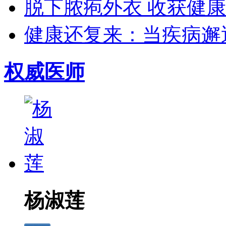
脱下脓疱外衣 收获健康生
健康还复来：当疾病邂逅
权威医师
杨淑莲